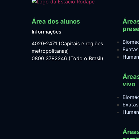
Área dos alunos
Área
prese
Informações
Bioméd
4020-2471 (Capitais e regiões
Exatas
metropolitanas)
Human
0800 3782246 (Todo o Brasil)
Área
vivo
Bioméd
Exatas
Human
Área