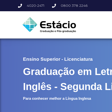
4020-2471
0800 378 2246
Ensino Superior - Licenciatura
Graduação em Let
Inglês - Segunda L
Para conhecer melhor a Língua Inglesa