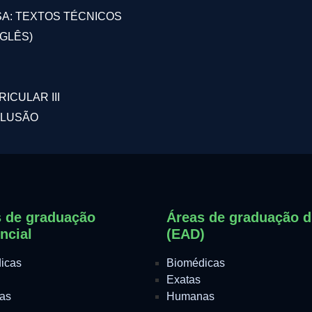
SA: TEXTOS TÉCNICOS
NGLÊS)
CULAR III
CLUSÃO
 de graduação
Áreas de graduação di
ncial
(EAD)
icas
Biomédicas
Exatas
as
Humanas