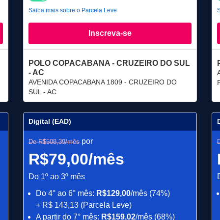
Saiba mais sobre o Parcela Leve
S
Inscreva-se
POLO COPACABANA - CRUZEIRO DO SUL
- AC
AVENIDA COPACABANA 1809 - CRUZEIRO DO
SUL - AC
Digital (EAD)
por
De R$508,39/mês
R$79,00/mês
Do 1º ao 3º mês
Do 4° ao 6° mês:
R$129,00
/mês (74%)
+ R$ 143,13 (Parcela Leve)
A partir do 7° mês:
R$159,02
/mês (68%)