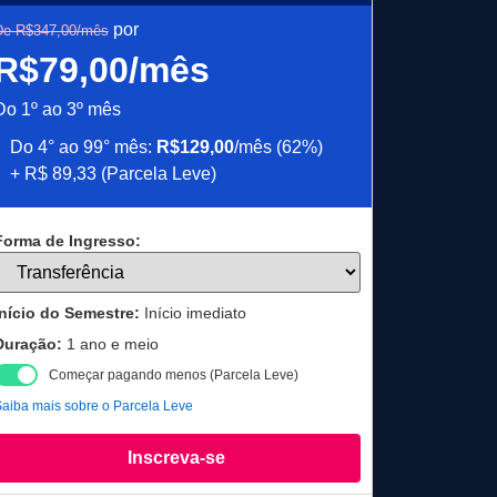
por
De R$347,00/mês
R$79,00/mês
Do 1º ao 3º mês
Do 4° ao 99° mês:
R$129,00
/mês (62%)
+ R$ 89,33 (Parcela Leve)
Forma de Ingresso:
Início do Semestre:
Início imediato
Duração:
1 ano e meio
Começar pagando menos (Parcela Leve)
aiba mais sobre o Parcela Leve
Inscreva-se