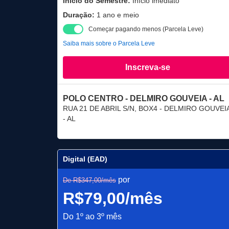
Início do Semestre:
Início imediato
Duração:
1 ano e meio
Começar pagando menos (Parcela Leve)
Saiba mais sobre o Parcela Leve
Inscreva-se
POLO CENTRO - DELMIRO GOUVEIA - AL
RUA 21 DE ABRIL S/N, BOX4 - DELMIRO GOUVEI
- AL
Digital (EAD)
por
De R$347,00/mês
R$79,00/mês
Do 1º ao 3º mês