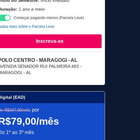
Início do Semestre:
Início imediato
Duração:
1 ano e meio
Começar pagando menos (Parcela Leve)
aiba mais sobre o Parcela Leve
Inscreva-se
POLO CENTRO - MARAGOGI - AL
AVENIDA SENADOR RUI PALMEIRA 483 -
MARAGOGI - AL
Digital (EAD)
por
De R$347,00/mês
R$79,00/mês
Do 1º ao 3º mês