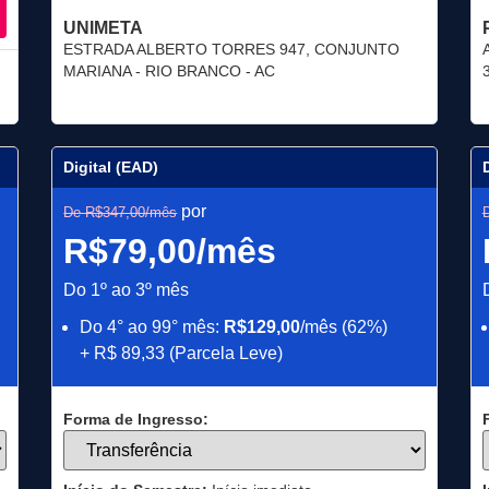
UNIMETA
ESTRADA ALBERTO TORRES 947, CONJUNTO
MARIANA - RIO BRANCO - AC
Digital (EAD)
por
De R$347,00/mês
R$79,00/mês
Do 1º ao 3º mês
Do 4° ao 99° mês:
R$129,00
/mês (62%)
+ R$ 89,33 (Parcela Leve)
Forma de Ingresso: