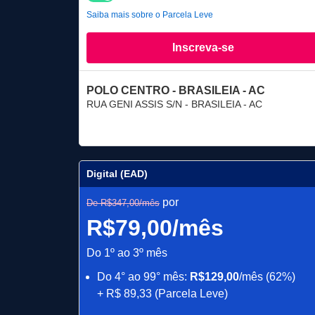
Saiba mais sobre o Parcela Leve
Inscreva-se
POLO CENTRO - BRASILEIA - AC
RUA GENI ASSIS S/N - BRASILEIA - AC
Digital (EAD)
por
De R$347,00/mês
R$79,00/mês
Do 1º ao 3º mês
Do 4° ao 99° mês:
R$129,00
/mês (62%)
+ R$ 89,33 (Parcela Leve)