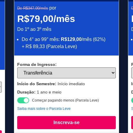
por
De R$347,00/mês
R$79,00/mês
Do 1º ao 3º mês
Do 4° ao 99° mês:
R$129,00
/mês (62%)
+ R$ 89,33 (Parcela Leve)
Forma de Ingresso:
Início do Semestre:
Início imediato
Duração:
1 ano e meio
Começar pagando menos (Parcela Leve)
Saiba mais sobre o Parcela Leve
S
Inscreva-se