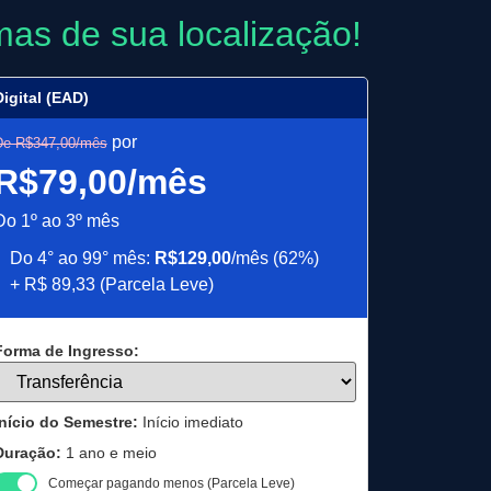
imas de sua localização!
Digital (EAD)
por
De R$347,00/mês
R$79,00/mês
Do 1º ao 3º mês
Do 4° ao 99° mês:
R$129,00
/mês (62%)
+ R$ 89,33 (Parcela Leve)
Forma de Ingresso:
Início do Semestre:
Início imediato
Duração:
1 ano e meio
Começar pagando menos (Parcela Leve)