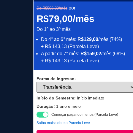
por
De R$508,39/mês
R$79,00/mês
Do 1º ao 3º mês
Do 4° ao 6° mês:
R$129,00
/mês (74%)
+ R$ 143,13 (Parcela Leve)
A partir do 7° mês:
R$159,02
/mês (68%)
+ R$ 143,13 (Parcela Leve)
Forma de Ingresso:
Início do Semestre:
Início imediato
Duração:
1 ano e meio
Começar pagando menos (Parcela Leve)
Saiba mais sobre o Parcela Leve