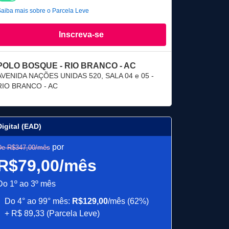
aiba mais sobre o Parcela Leve
Inscreva-se
POLO BOSQUE - RIO BRANCO - AC
AVENIDA NAÇÕES UNIDAS 520, SALA 04 e 05 -
RIO BRANCO - AC
Digital (EAD)
por
De R$347,00/mês
R$79,00/mês
Do 1º ao 3º mês
Do 4° ao 99° mês:
R$129,00
/mês (62%)
+ R$ 89,33 (Parcela Leve)