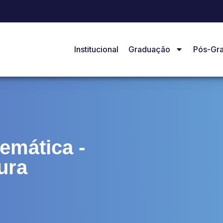
Institucional
Graduação
Pós-Gr
emática -
ura