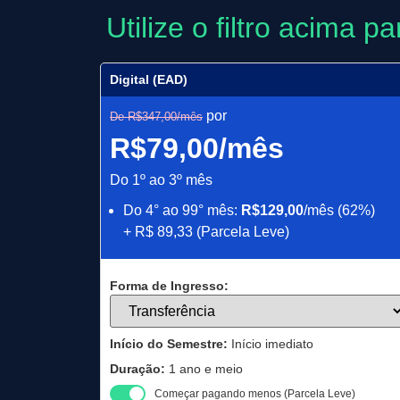
Utilize o filtro acima 
Digital (EAD)
por
De R$347,00/mês
R$79,00/mês
Do 1º ao 3º mês
Do 4° ao 99° mês:
R$129,00
/mês (62%)
+ R$ 89,33 (Parcela Leve)
Forma de Ingresso:
Início do Semestre:
Início imediato
Duração:
1 ano e meio
Começar pagando menos (Parcela Leve)