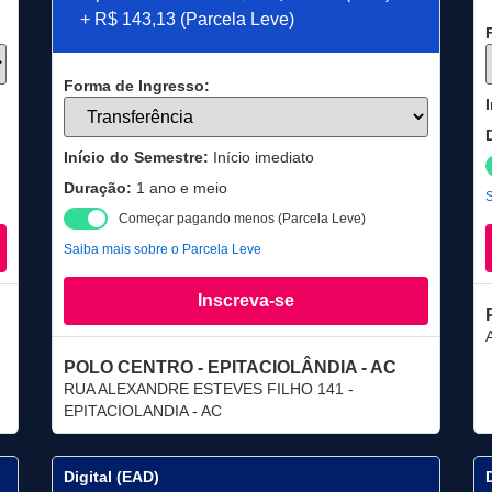
+ R$ 143,13 (Parcela Leve)
Forma de Ingresso:
Início do Semestre:
Início imediato
Duração:
1 ano e meio
S
Começar pagando menos (Parcela Leve)
Saiba mais sobre o Parcela Leve
Inscreva-se
POLO CENTRO - EPITACIOLÂNDIA - AC
RUA ALEXANDRE ESTEVES FILHO 141 -
EPITACIOLANDIA - AC
Digital (EAD)