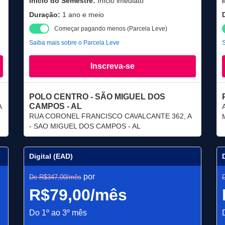
Início do Semestre:
Início imediato
Duração:
1 ano e meio
Começar pagando menos (Parcela Leve)
Saiba mais sobre o Parcela Leve
S
Inscreva-se
POLO CENTRO - SÃO MIGUEL DOS
CAMPOS - AL
A
RUA CORONEL FRANCISCO CAVALCANTE 362, A
- SAO MIGUEL DOS CAMPOS - AL
Digital (EAD)
por
De R$347,00/mês
R$79,00/mês
Do 1º ao 3º mês