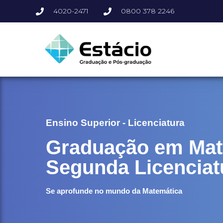
4020-2471
0800 378 2246
Ensino Superior - Licenciatura
Graduação em Mat
Segunda Licenciat
Se aprofunde no mundo da Matemática