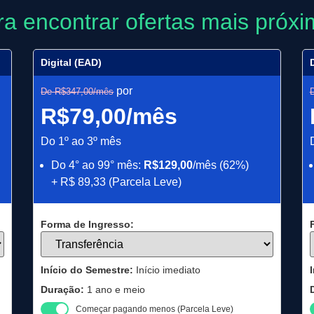
para encontrar ofertas mais próx
Digital (EAD)
por
De R$347,00/mês
R$79,00/mês
Do 1º ao 3º mês
Do 4° ao 99° mês:
R$129,00
/mês (62%)
+ R$ 89,33 (Parcela Leve)
Forma de Ingresso:
Início do Semestre:
Início imediato
Duração:
1 ano e meio
Começar pagando menos (Parcela Leve)