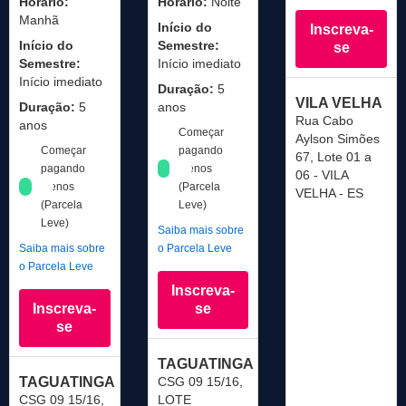
Horário:
Horário:
Noite
Manhã
Início do
Inscreva-
Início do
Semestre:
se
Semestre:
Início imediato
Início imediato
Duração:
5
VILA VELHA
Duração:
5
anos
Rua Cabo
anos
Começar
Aylson Simões
Começar
pagando
67, Lote 01 a
pagando
menos
06 - VILA
menos
(Parcela
VELHA - ES
(Parcela
Leve)
Leve)
Saiba mais sobre
Saiba mais sobre
o Parcela Leve
o Parcela Leve
Inscreva-
Inscreva-
se
se
TAGUATINGA
TAGUATINGA
CSG 09 15/16,
CSG 09 15/16,
LOTE