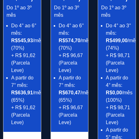
Do 1º ao 3º
Do 1º ao 3º
Do 1º ao 3º
mês
mês
mês
Do 4° ao 6°
Do 4° ao 6°
Do 4° ao 3°
mês:
mês:
mês:
R$545,93
/mês
R$574,70
/mês
R$499,00
/mês
(70%)
(70%)
(74%)
+ R$ 91,62
+ R$ 96,67
+ R$ 98,71
(Parcela
(Parcela
(Parcela
Leve)
Leve)
Leve)
A partir do
A partir do
A partir do
7° mês:
7° mês:
4° mês:
R$636,91
/mês
R$670,47
/mês
R$0,00
/mês
(65%)
(65%)
(100%)
+ R$ 91,62
+ R$ 96,67
+ R$ 98,71
(Parcela
(Parcela
(Parcela
Leve)
Leve)
Leve)
A partir do
5° mês: