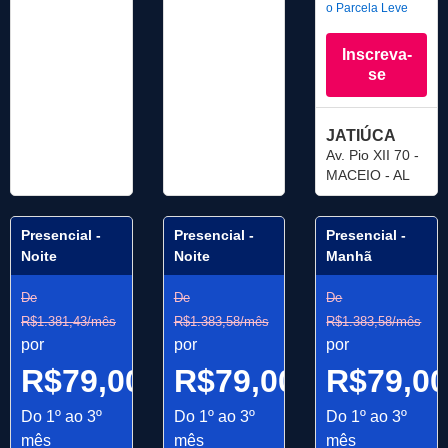
o Parcela Leve
Inscreva-
se
JATIÚCA
Av. Pio XII 70 -
MACEIO - AL
Presencial -
Presencial -
Presencial -
Noite
Noite
Manhã
De
De
De
R$1.381,43/mês
R$1.383,58/mês
R$1.383,58/mês
por
por
por
R$79,00/mês
R$79,00/mês
R$79,0
Do 1º ao 3º
Do 1º ao 3º
Do 1º ao 3º
mês
mês
mês