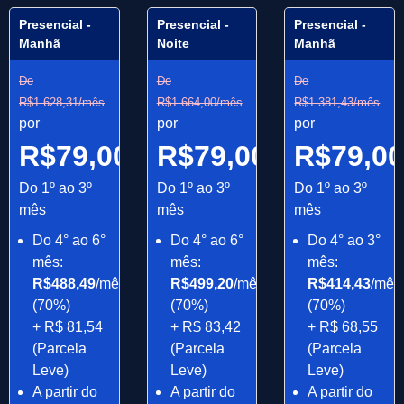
Presencial -
Presencial -
Presencial -
Manhã
Noite
Manhã
De
De
De
R$1.628,31/mês
R$1.664,00/mês
R$1.381,43/mês
por
por
por
R$79,00/mês
R$79,00/mês
R$79,0
Do 1º ao 3º
Do 1º ao 3º
Do 1º ao 3º
mês
mês
mês
Do 4° ao 6°
Do 4° ao 6°
Do 4° ao 3°
mês:
mês:
mês:
R$488,49
/mês
R$499,20
/mês
R$414,43
/mês
(70%)
(70%)
(70%)
+ R$ 81,54
+ R$ 83,42
+ R$ 68,55
(Parcela
(Parcela
(Parcela
Leve)
Leve)
Leve)
A partir do
A partir do
A partir do