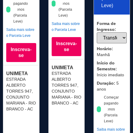
pagando
menos
Leve)
menos
(Parcela
(Parcela
Leve)
Leve)
Forma de
Saiba mais sobre
Ingresso:
Saiba mais sobre
o Parcela Leve
o Parcela Leve
Inscreva-
Horário:
Inscreva-
se
Manhã
se
Início do
UNIMETA
Semestre:
UNIMETA
ESTRADA
Início imediato
ESTRADA
ALBERTO
Duração:
5
ALBERTO
TORRES 947,
anos
TORRES 947,
CONJUNTO
CONJUNTO
MARIANA - RIO
Começar
MARIANA - RIO
BRANCO - AC
pagando
BRANCO - AC
menos
(Parcela
Leve)
Saiba mais sobre