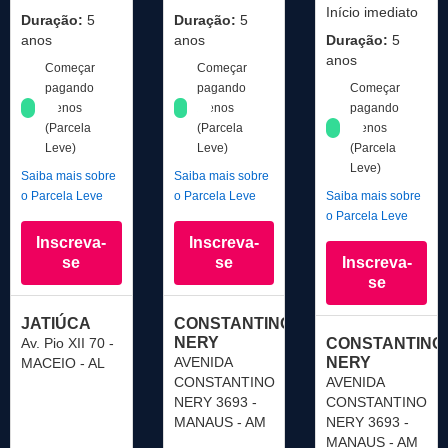
Início imediato
Duração:
5
Duração:
5
anos
anos
Duração:
5
anos
Começar
Começar
pagando
pagando
Começar
menos
menos
pagando
(Parcela
(Parcela
menos
Leve)
Leve)
(Parcela
Leve)
Saiba mais sobre
Saiba mais sobre
o Parcela Leve
o Parcela Leve
Saiba mais sobre
o Parcela Leve
Inscreva-
Inscreva-
se
se
Inscreva-
se
JATIÚCA
CONSTANTINO
NERY
Av. Pio XII 70 -
CONSTANTINO
AVENIDA
NERY
MACEIO - AL
CONSTANTINO
AVENIDA
NERY 3693 -
CONSTANTINO
MANAUS - AM
NERY 3693 -
MANAUS - AM