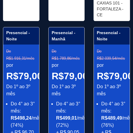
CAXIAS 101 -
FORTALEZA -
CE
Presencial -
Presencial -
Presencial -
Noite
Manhã
Noite
De
De
De
R$1.916,31/mês
R$1.789,86/mês
R$2.039,54/mês
por
por
por
R$79,00/mês
R$79,00/mês
R$79,0
Do 1º ao 3º
Do 1º ao 3º
Do 1º ao 3º
mês
mês
mês
Do 4° ao 3°
Do 4° ao 3°
Do 4° ao 3°
mês:
mês:
mês:
R$498,24
/mês
R$499,01
/mês
R$489,49
/mês
(74%)
(72%)
(76%)
+ R$ 96,70
+ R$ 90,05
+ R$