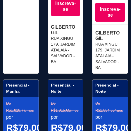
Inscreva-
se
Inscreva-
se
GILBERTO
GIL
GILBERTO
RUA XINGU
GIL
179, JARDIM
RUA XINGU
ATALAIA -
179, JARDIM
SALVADOR -
ATALAIA -
BA
SALVADOR -
BA
Presencial -
Presencial -
Presencial -
Manhã
Noite
Noite
De
De
De
R$1.819,77/mês
R$1.915,65/mês
R$1.954,55/mês
por
por
por
R$79,00/mês
R$79,00/mês
R$79,0