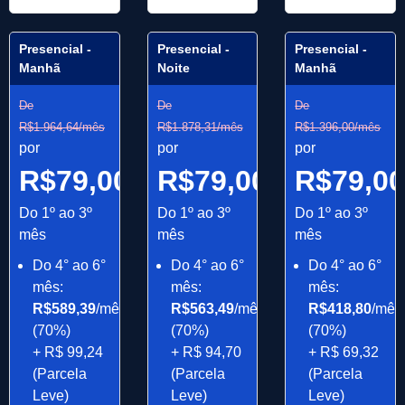
Presencial -
Presencial -
Presencial -
Manhã
Noite
Manhã
De
De
De
R$1.964,64/mês
R$1.878,31/mês
R$1.396,00/mês
por
por
por
R$79,00/mês
R$79,00/mês
R$79,0
Do 1º ao 3º
Do 1º ao 3º
Do 1º ao 3º
mês
mês
mês
Do 4° ao 6°
Do 4° ao 6°
Do 4° ao 6°
mês:
mês:
mês:
R$589,39
/mês
R$563,49
/mês
R$418,80
/mês
(70%)
(70%)
(70%)
+ R$ 99,24
+ R$ 94,70
+ R$ 69,32
(Parcela
(Parcela
(Parcela
Leve)
Leve)
Leve)