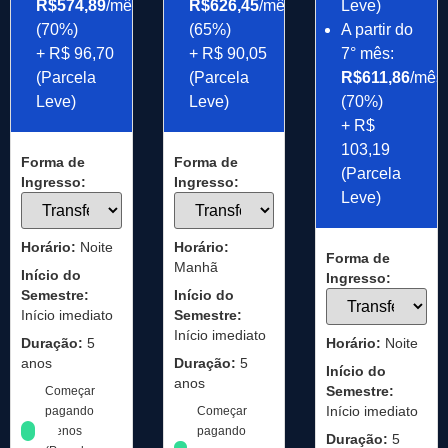
R$574,89
/mês
R$626,45
/mês
Leve)
(70%)
(65%)
A partir do
+ R$ 96,70
+ R$ 90,05
7° mês:
(Parcela
(Parcela
R$611,86
/mês
Leve)
Leve)
(70%)
+ R$
103,19
Forma de
Forma de
(Parcela
Ingresso:
Ingresso:
Leve)
Horário:
Noite
Horário:
Forma de
Manhã
Início do
Ingresso:
Semestre:
Início do
Início imediato
Semestre:
Início imediato
Duração:
5
Horário:
Noite
anos
Duração:
5
Início do
anos
Semestre:
Começar
Início imediato
pagando
Começar
menos
pagando
Duração:
5