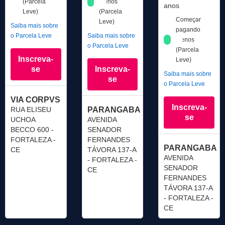
(Parcela
menos
anos
Leve)
(Parcela
Começar
Leve)
Saiba mais sobre
pagando
o Parcela Leve
Saiba mais sobre
menos
o Parcela Leve
(Parcela
Inscreva-
Leve)
se
Inscreva-
Saiba mais sobre
se
o Parcela Leve
VIA CORPVS
Inscreva-
RUA ELISEU
PARANGABA
se
UCHOA
AVENIDA
BECCO 600 -
SENADOR
FORTALEZA -
FERNANDES
PARANGABA
CE
TÁVORA 137-A
AVENIDA
- FORTALEZA -
SENADOR
CE
FERNANDES
TÁVORA 137-A
- FORTALEZA -
CE