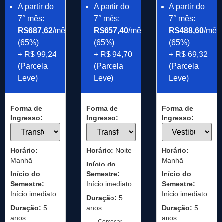
A partir do
A partir do
A partir do
7° mês:
7° mês:
7° mês:
R$687,62
/mês
R$657,40
/mês
R$488,60
/mês
(65%)
(65%)
(65%)
+ R$ 99,24
+ R$ 94,70
+ R$ 69,32
(Parcela
(Parcela
(Parcela
Leve)
Leve)
Leve)
Forma de
Forma de
Forma de
Ingresso:
Ingresso:
Ingresso:
Horário:
Horário:
Noite
Horário:
Manhã
Manhã
Início do
Início do
Semestre:
Início do
Semestre:
Início imediato
Semestre:
Início imediato
Início imediato
Duração:
5
Duração:
5
anos
Duração:
5
anos
anos
Começar