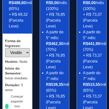
R$488,60
/mês
R$0,00
/mês
R$0,00
/mês
(65%)
(100%)
(100%)
+ R$ 69,32
+ R$ 76,95
+ R$ 73,37
(Parcela
(Parcela
(Parcela
Leve)
Leve)
Leve)
A partir do
A partir do
5° mês:
5° mês:
Forma de
R$462,30
/mês
R$441,90
/mês
Ingresso:
(70%)
(70%)
+ R$ 76,95
+ R$ 73,37
(Parcela
(Parcela
Horário:
Noite
Leve)
Leve)
Início do
A partir do
A partir do
Semestre:
Início imediato
7° mês:
7° mês:
R$539,35
/mês
R$515,55
/mês
Duração:
5
anos
(65%)
(65%)
+ R$ 76,95
+ R$ 73,37
Começar
pagando
(Parcela
(Parcela
menos
Leve)
Leve)