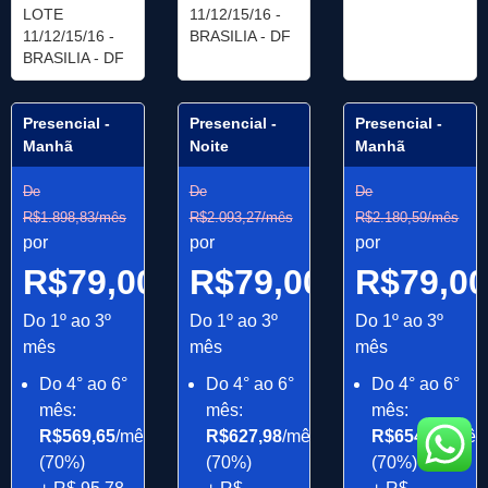
LOTE
11/12/15/16 -
11/12/15/16 -
BRASILIA - DF
BRASILIA - DF
Presencial -
Presencial -
Presencial -
Manhã
Noite
Manhã
De
De
De
R$1.898,83/mês
R$2.093,27/mês
R$2.180,59/mês
por
por
por
R$79,00/mês
R$79,00/mês
R$79,0
Do 1º ao 3º
Do 1º ao 3º
Do 1º ao 3º
mês
mês
mês
Do 4° ao 6°
Do 4° ao 6°
Do 4° ao 6°
mês:
mês:
mês:
R$569,65
/mês
R$627,98
/mês
R$654,18
/mês
(70%)
(70%)
(70%)