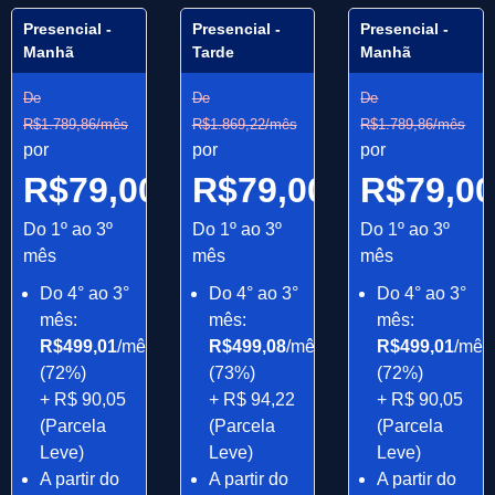
Presencial -
Presencial -
Presencial -
Manhã
Tarde
Manhã
De
De
De
R$1.789,86/mês
R$1.869,22/mês
R$1.789,86/mês
por
por
por
R$79,00/mês
R$79,00/mês
R$79,0
Do 1º ao 3º
Do 1º ao 3º
Do 1º ao 3º
mês
mês
mês
Do 4° ao 3°
Do 4° ao 3°
Do 4° ao 3°
mês:
mês:
mês:
R$499,01
/mês
R$499,08
/mês
R$499,01
/mês
(72%)
(73%)
(72%)
+ R$ 90,05
+ R$ 94,22
+ R$ 90,05
(Parcela
(Parcela
(Parcela
Leve)
Leve)
Leve)
A partir do
A partir do
A partir do