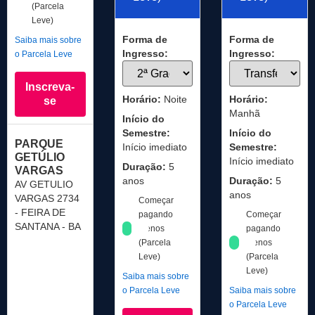
(Parcela
Leve)
Forma de
Forma de
Saiba mais sobre
Ingresso:
Ingresso:
o Parcela Leve
Inscreva-
Horário:
Noite
Horário:
se
Manhã
Início do
Semestre:
Início do
PARQUE
Início imediato
Semestre:
GETÚLIO
Início imediato
Duração:
5
VARGAS
anos
Duração:
5
AV GETULIO
anos
VARGAS 2734
Começar
- FEIRA DE
pagando
Começar
SANTANA - BA
menos
pagando
(Parcela
menos
Leve)
(Parcela
Leve)
Saiba mais sobre
o Parcela Leve
Saiba mais sobre
o Parcela Leve