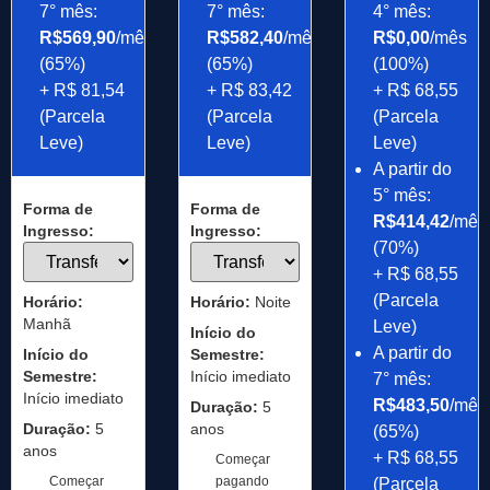
7° mês:
7° mês:
4° mês:
R$569,90
/mês
R$582,40
/mês
R$0,00
/mês
(65%)
(65%)
(100%)
+ R$ 81,54
+ R$ 83,42
+ R$ 68,55
(Parcela
(Parcela
(Parcela
Leve)
Leve)
Leve)
A partir do
5° mês:
Forma de
Forma de
R$414,42
/mês
Ingresso:
Ingresso:
(70%)
+ R$ 68,55
(Parcela
Horário:
Horário:
Noite
Manhã
Leve)
Início do
A partir do
Início do
Semestre:
Semestre:
Início imediato
7° mês:
Início imediato
R$483,50
/mês
Duração:
5
Duração:
5
anos
(65%)
anos
+ R$ 68,55
Começar
Começar
pagando
(Parcela