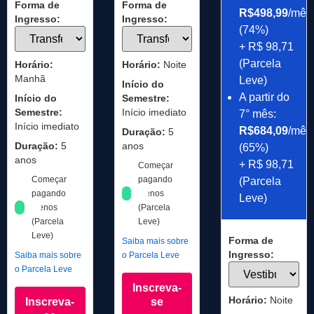
Forma de
Forma de
R$498,99
/mês
Ingresso:
Ingresso:
(74%)
+ R$ 98,71
(Parcela
Horário:
Horário:
Noite
Manhã
Leve)
Início do
A partir do
Início do
Semestre:
Semestre:
Início imediato
7° mês:
Início imediato
R$684,09
/mês
Duração:
5
Duração:
5
anos
(65%)
anos
+ R$ 98,71
Começar
Começar
pagando
(Parcela
pagando
menos
Leve)
menos
(Parcela
(Parcela
Leve)
Leve)
Forma de
Saiba mais sobre
Ingresso:
Saiba mais sobre
o Parcela Leve
o Parcela Leve
Inscreva-
Horário:
Noite
Inscreva-
se