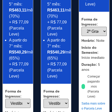
5° mês:
5° mês:
Leve)
R$463,11
/mês
R$463,11
/mês
(70%)
(70%)
Forma de
+ R$ 77,09
+ R$ 77,09
Ingresso:
(Parcela
(Parcela
Leve)
Leve)
A partir do
A partir do
Horário:
Noite
7° mês:
7° mês:
Início do
R$540,29
/mês
R$540,29
/mês
Semestre:
Início imediato
(65%)
(65%)
+ R$ 77,09
+ R$ 77,09
Duração:
5
anos
(Parcela
(Parcela
Leve)
Leve)
Começar
pagando
menos
Forma de
Forma de
(Parcela
Ingresso:
Ingresso:
Leve)
Saiba mais sobre
o Parcela Leve