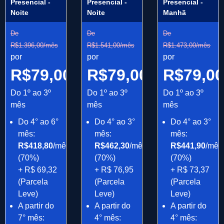
Presencial -
Presencial -
Presencial -
Noite
Noite
Manhã
De
De
De
R$1.396,00/mês
R$1.541,00/mês
R$1.473,00/mês
por
por
por
R$79,00/mês
R$79,00/mês
R$79,0
Do 1º ao 3º
Do 1º ao 3º
Do 1º ao 3º
mês
mês
mês
Do 4° ao 6°
Do 4° ao 3°
Do 4° ao 3°
mês:
mês:
mês:
R$418,80
/mês
R$462,30
/mês
R$441,90
/mês
(70%)
(70%)
(70%)
+ R$ 69,32
+ R$ 76,95
+ R$ 73,37
(Parcela
(Parcela
(Parcela
Leve)
Leve)
Leve)
A partir do
A partir do
A partir do
7° mês:
4° mês:
4° mês: