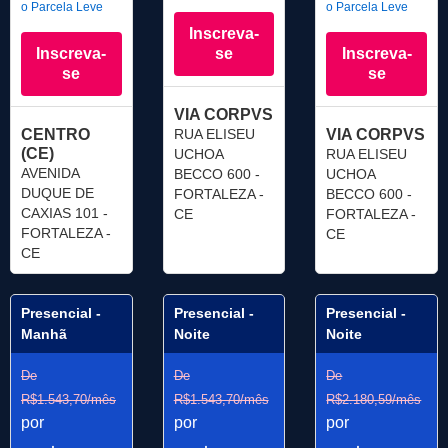
o Parcela Leve
o Parcela Leve
Inscreva-
Inscreva-
se
Inscreva-
se
se
VIA CORPVS
CENTRO
RUA ELISEU
VIA CORPVS
(CE)
UCHOA
RUA ELISEU
AVENIDA
BECCO 600 -
UCHOA
DUQUE DE
FORTALEZA -
BECCO 600 -
CAXIAS 101 -
CE
FORTALEZA -
FORTALEZA -
CE
CE
Presencial -
Presencial -
Presencial -
Manhã
Noite
Noite
De
De
De
R$1.543,70/mês
R$1.543,70/mês
R$2.180,59/mês
por
por
por