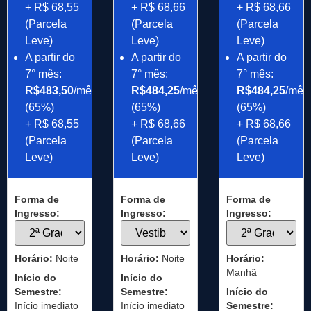
+ R$ 68,55
+ R$ 68,66
+ R$ 68,66
(Parcela
(Parcela
(Parcela
Leve)
Leve)
Leve)
A partir do
A partir do
A partir do
7° mês:
7° mês:
7° mês:
R$483,50
/mês
R$484,25
/mês
R$484,25
/mês
(65%)
(65%)
(65%)
+ R$ 68,55
+ R$ 68,66
+ R$ 68,66
(Parcela
(Parcela
(Parcela
Leve)
Leve)
Leve)
Forma de
Forma de
Forma de
Ingresso:
Ingresso:
Ingresso:
Horário:
Noite
Horário:
Noite
Horário:
Manhã
Início do
Início do
Semestre:
Semestre:
Início do
Início imediato
Início imediato
Semestre: