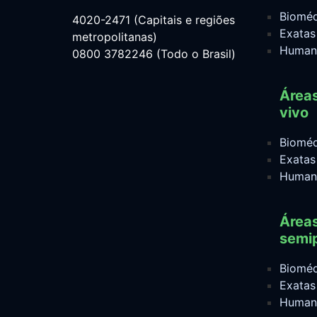
Bioméd
4020-2471 (Capitais e regiões
Exatas
metropolitanas)
Human
0800 3782246 (Todo o Brasil)
Área
vivo
Bioméd
Exatas
Human
Área
semip
Bioméd
Exatas
Human