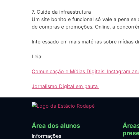
7. Cuide da infraestrutura
Um site bonito e funcional só vale a pena s
de compras e promoções. Online, a concorrênc
Interessado em mais matérias sobre mídias di
Leia:
Comunicação e Mídias Digitais: Instagram a
Jornalismo Digital em pauta
Área dos alunos
Área
prese
Informações