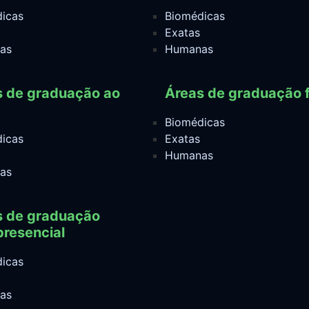
icas
Biomédicas
Exatas
as
Humanas
s de graduação ao
Áreas de graduação f
Biomédicas
icas
Exatas
Humanas
as
s de graduação
resencial
icas
as