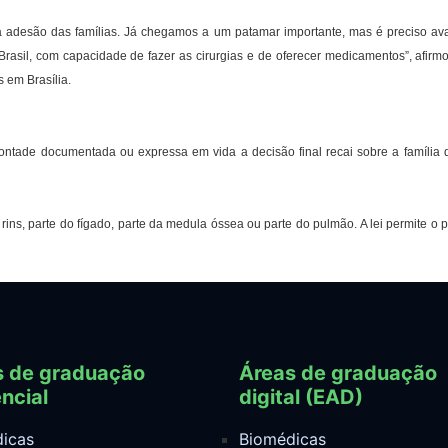
desão das famílias. Já chegamos a um patamar importante, mas é preciso avan
Brasil, com capacidade de fazer as cirurgias e de oferecer medicamentos”, afirm
 em Brasília.
tade documentada ou expressa em vida a decisão final recai sobre a família d
 rins, parte do fígado, parte da medula óssea ou parte do pulmão. A lei permite 
s de graduação
Áreas de graduação
ncial
digital (EAD)
icas
Biomédicas