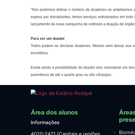
“Nós podemos dobrar o número de doadores se ampliarmos a a
espera por transplantes, temos serviços estruturados em todo 
lançamento da nova campanha de estímulo a doação de órgãos
Para ser um doador
Todos podem se declarar doadores. Mesmo sem deixar sua von
encefálica.
Existe ainda a possibilidade do doador vivo voluntariar um dos
parentesco de até o quarto grau ou são cônjuges.
Área dos alunos
Área
prese
Informações
Bioméd
4020-2471 (Capitais e regiões