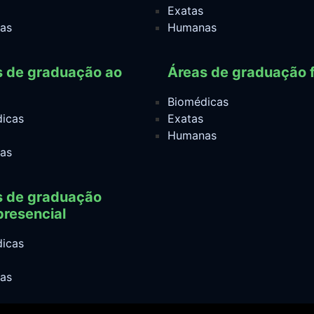
Exatas
as
Humanas
s de graduação ao
Áreas de graduação f
Biomédicas
icas
Exatas
Humanas
as
s de graduação
resencial
icas
as