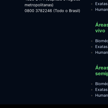
Exatas
metropolitanas)
Human
0800 3782246 (Todo o Brasil)
Área
vivo
Bioméd
Exatas
Human
Área
semip
Bioméd
Exatas
Human