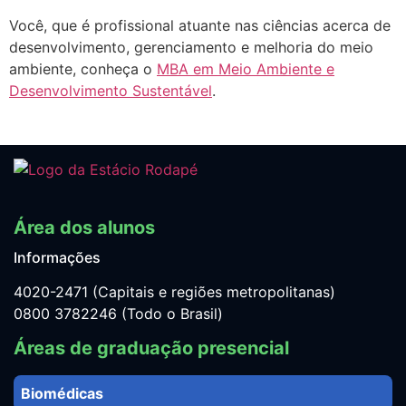
Você, que é profissional atuante nas ciências acerca de
desenvolvimento, gerenciamento e melhoria do meio
ambiente, conheça o
MBA em Meio Ambiente e
Desenvolvimento Sustentável
.
Área dos alunos
Informações
4020-2471 (Capitais e regiões metropolitanas)
0800 3782246 (Todo o Brasil)
Áreas de graduação presencial
Biomédicas