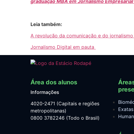
graduação MBA em Jornalismo Empresarial
Leia também:
A revolução da comunicação e do jornalismo 
Jornalismo Digital em pauta
Área dos alunos
Área
prese
Informações
Bioméd
4020-2471 (Capitais e regiões
Exatas
metropolitanas)
Human
0800 3782246 (Todo o Brasil)