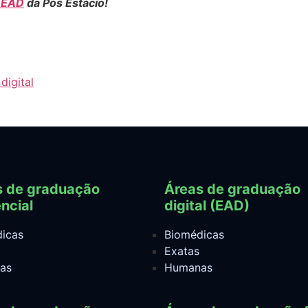
 EAD
da Pós Estácio!
digital
s de graduação
Áreas de graduação
ncial
digital (EAD)
icas
Biomédicas
Exatas
as
Humanas