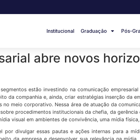
Institucional
Graduação
Pós-Gr
arial abre novos horiz
 segmentos estão investindo na comunicação empresarial
eito da companhia e, ainda, criar estratégias inserção da e
idas no meio corporativo. Nessa área de atuação da comunica
 sobre procedimentos institucionais da chefia, da gerênci
 visual em ambientes de convivência, uma mídia física, co
vel por divulgar essas pautas e ações internas para a mí
speito da empresa e desenvolver sua relevância na mídia