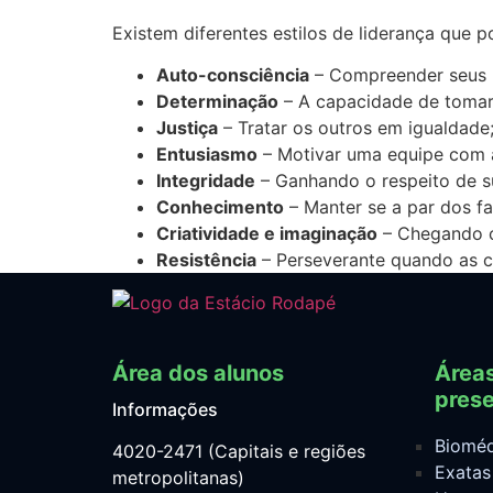
Existem diferentes estilos de liderança que 
Auto-consciência
– Compreender seus p
Determinação
– A capacidade de tomar
Justiça
– Tratar os outros em igualdade
Entusiasmo
– Motivar uma equipe com a
Integridade
– Ganhando o respeito de s
Conhecimento
– Manter se a par dos f
Criatividade e imaginação
– Chegando c
Resistência
– Perseverante quando as c
Área dos alunos
Área
prese
Informações
Bioméd
4020-2471 (Capitais e regiões
Exatas
metropolitanas)