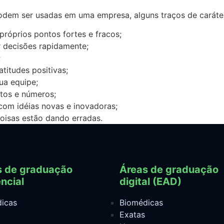
podem ser usadas em uma empresa, alguns traços de caráter
róprios pontos fortes e fracos;
 decisões rapidamente;
;
titudes positivas;
ua equipe;
atos e números;
om idéias novas e inovadoras;
oisas estão dando erradas.
s de graduação
Áreas de graduação
ncial
digital (EAD)
icas
Biomédicas
Exatas