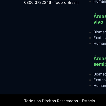
Human
0800 3782246 (Todo o Brasil)
Área
vivo
Bioméd
Exatas
Human
Área
semip
Bioméd
Exatas
Human
Todos os Direitos Reservados - Estácio