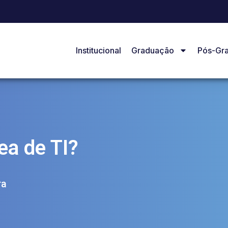
Institucional
Graduação
Pós-Gr
ea de TI?
ra