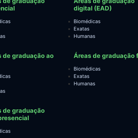
s de graduação
Áreas de graduação
ncial
digital (EAD)
icas
Biomédicas
Exatas
as
Humanas
s de graduação ao
Áreas de graduação f
Biomédicas
icas
Exatas
Humanas
as
s de graduação
resencial
icas