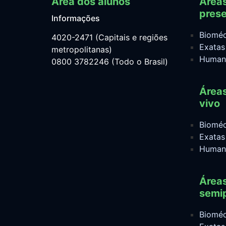
Área dos alunos
Área
prese
Informações
Bioméd
4020-2471 (Capitais e regiões
Exatas
metropolitanas)
Human
0800 3782246 (Todo o Brasil)
Área
vivo
Bioméd
Exatas
Human
Área
semip
Bioméd