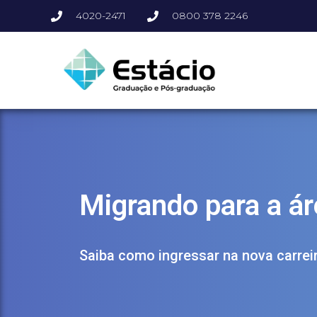
4020-2471
0800 378 2246
Migrando para a ár
Saiba como ingressar na nova carrei