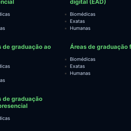
ncial
digital (EAD)
icas
Biomédicas
Exatas
as
Humanas
s de graduação ao
Áreas de graduação f
Biomédicas
icas
Exatas
Humanas
as
s de graduação
resencial
icas