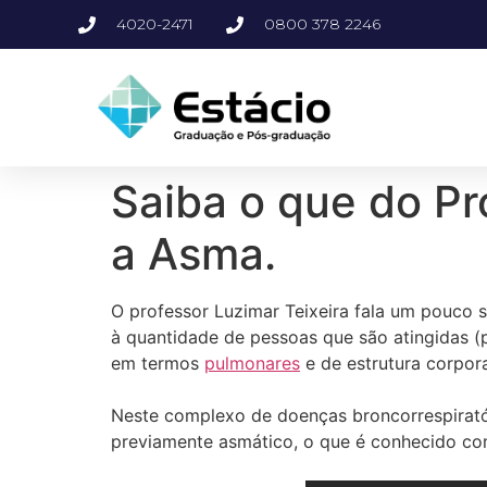
4020-2471
0800 378 2246
Saiba o que do Pro
a Asma.
O professor Luzimar Teixeira fala um pouco 
à quantidade de pessoas que são atingidas (p
em termos
pulmonares
e de estrutura corpora
Neste complexo de doenças broncorrespiratór
previamente asmático, o que é conhecido co