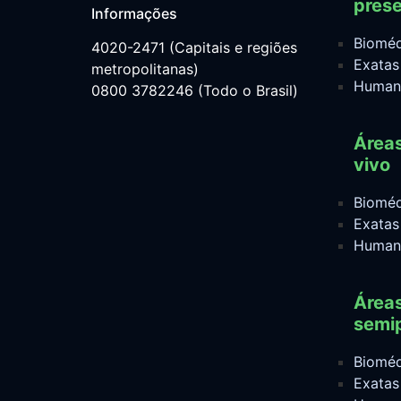
prese
Informações
Bioméd
4020-2471 (Capitais e regiões
Exatas
metropolitanas)
Human
0800 3782246 (Todo o Brasil)
Área
vivo
Bioméd
Exatas
Human
Área
semip
Bioméd
Exatas